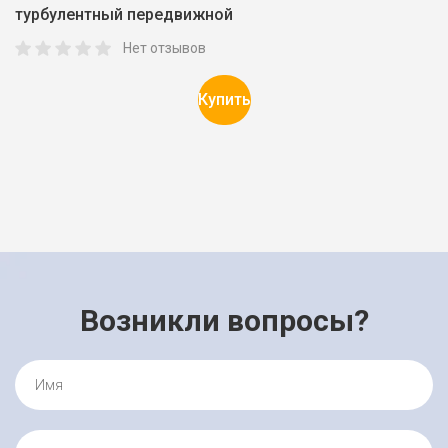
турбулентный передвижной
т
Нет отзывов
Купить
Возникли вопросы?